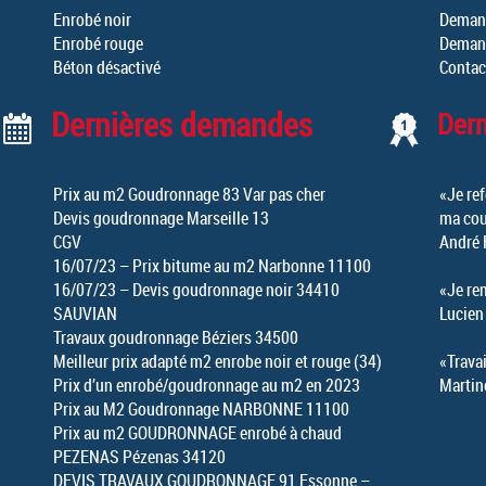
Enrobé noir
Demand
Enrobé rouge
Demand
Béton désactivé
Contac
Dernières demandes
Der
Prix au m2 Goudronnage 83 Var pas cher
«Je ref
Devis goudronnage Marseille 13
ma cou
CGV
André 
16/07/23 – Prix bitume au m2 Narbonne 11100
16/07/23 – Devis goudronnage noir 34410
«Je re
SAUVIAN
Lucien
Travaux goudronnage Béziers 34500
Meilleur prix adapté m2 enrobe noir et rouge (34)
«Travai
Prix d’un enrobé/goudronnage au m2 en 2023
Martin
Prix au M2 Goudronnage NARBONNE 11100
Prix au m2 GOUDRONNAGE enrobé à chaud
PEZENAS Pézenas 34120
DEVIS TRAVAUX GOUDRONNAGE 91 Essonne –