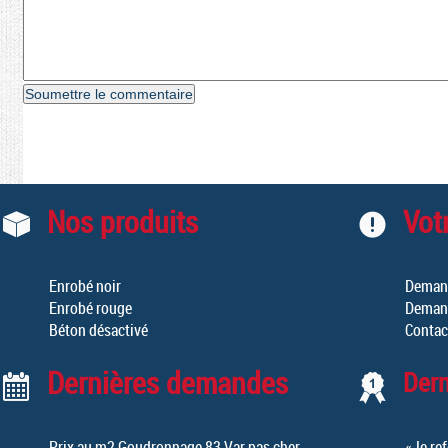
Nos produits
Votr
Enrobé noir
Demand
Enrobé rouge
Demand
Béton désactivé
Contac
Dernières demandes
Der
Prix au m2 Goudronnage 83 Var pas cher
«Je ref