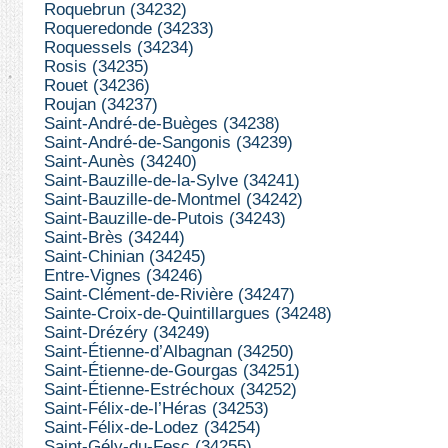
Roquebrun (34232)
Roqueredonde (34233)
Roquessels (34234)
Rosis (34235)
Rouet (34236)
Roujan (34237)
Saint-André-de-Buèges (34238)
Saint-André-de-Sangonis (34239)
Saint-Aunès (34240)
Saint-Bauzille-de-la-Sylve (34241)
Saint-Bauzille-de-Montmel (34242)
Saint-Bauzille-de-Putois (34243)
Saint-Brès (34244)
Saint-Chinian (34245)
Entre-Vignes (34246)
Saint-Clément-de-Rivière (34247)
Sainte-Croix-de-Quintillargues (34248)
Saint-Drézéry (34249)
Saint-Étienne-d’Albagnan (34250)
Saint-Étienne-de-Gourgas (34251)
Saint-Étienne-Estréchoux (34252)
Saint-Félix-de-l’Héras (34253)
Saint-Félix-de-Lodez (34254)
Saint-Gély-du-Fesc (34255)