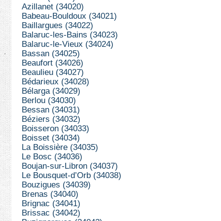
Azillanet (34020)
Babeau-Bouldoux (34021)
Baillargues (34022)
Balaruc-les-Bains (34023)
Balaruc-le-Vieux (34024)
Bassan (34025)
Beaufort (34026)
Beaulieu (34027)
Bédarieux (34028)
Bélarga (34029)
Berlou (34030)
Bessan (34031)
Béziers (34032)
Boisseron (34033)
Boisset (34034)
La Boissière (34035)
Le Bosc (34036)
Boujan-sur-Libron (34037)
Le Bousquet-d’Orb (34038)
Bouzigues (34039)
Brenas (34040)
Brignac (34041)
Brissac (34042)