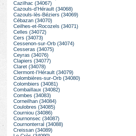
Cazilhac (34067)
Cazouls-d’Hérault (34068)
Cazouls-lès-Béziers (34069)
Cébazan (34070)
Ceilhes-et-Rocozels (34071)
Celles (34072)
Cers (34073)
Cessenon-sur-Orb (34074)
Cesseras (34075)
Ceyras (34076)
Clapiers (34077)
Claret (34078)
Clermont-l’Hérault (34079)
Colombières-sur-Orb (34080)
Colombiers (34081)
Combaillaux (34082)
Combes (34083)
Corneilhan (34084)
Coulobres (34085)
Courniou (34086)
Cournonsec (34087)
Cournonterral (34088)
Creissan (34089)
Le Crès (34090)