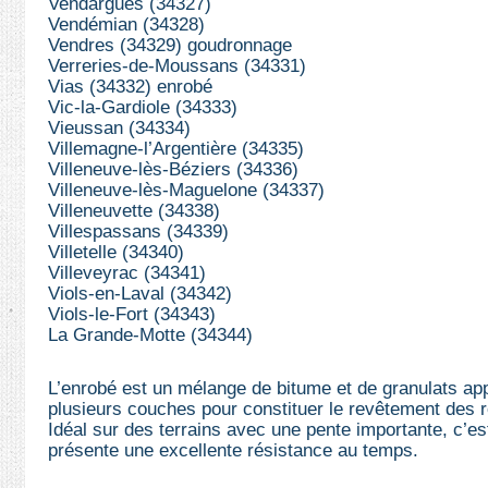
Vendargues (34327)
Vendémian (34328)
Vendres (34329) goudronnage
Verreries-de-Moussans (34331)
Vias (34332) enrobé
Vic-la-Gardiole (34333)
Vieussan (34334)
Villemagne-l’Argentière (34335)
Villeneuve-lès-Béziers (34336)
Villeneuve-lès-Maguelone (34337)
Villeneuvette (34338)
Villespassans (34339)
Villetelle (34340)
Villeveyrac (34341)
Viols-en-Laval (34342)
Viols-le-Fort (34343)
La Grande-Motte (34344)
L’enrobé est un mélange de bitume et de granulats ap
plusieurs couches pour constituer le revêtement des r
Idéal sur des terrains avec une pente importante, c’est
présente une excellente résistance au temps.