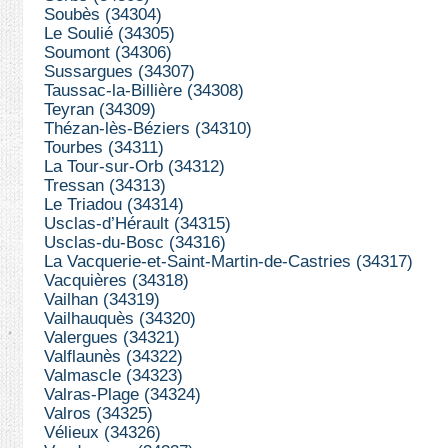
Soubès (34304)
Le Soulié (34305)
Soumont (34306)
Sussargues (34307)
Taussac-la-Billière (34308)
Teyran (34309)
Thézan-lès-Béziers (34310)
Tourbes (34311)
La Tour-sur-Orb (34312)
Tressan (34313)
Le Triadou (34314)
Usclas-d’Hérault (34315)
Usclas-du-Bosc (34316)
La Vacquerie-et-Saint-Martin-de-Castries (34317)
Vacquières (34318)
Vailhan (34319)
Vailhauquès (34320)
Valergues (34321)
Valflaunès (34322)
Valmascle (34323)
Valras-Plage (34324)
Valros (34325)
Vélieux (34326)