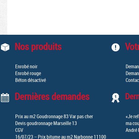
Nos produits
Votr
Enrobé noir
Demand
Enrobé rouge
Demand
Béton désactivé
Contac
Dernières demandes
Der
Prix au m2 Goudronnage 83 Var pas cher
«Je ref
Devis goudronnage Marseille 13
ma cou
CGV
André 
16/07/23 – Prix bitume au m2 Narbonne 11100