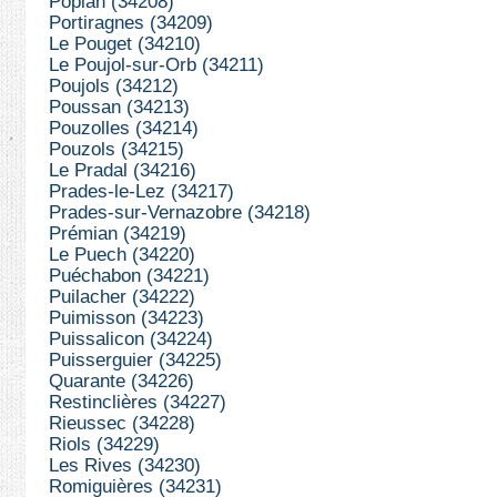
Popian (34208)
Portiragnes (34209)
Le Pouget (34210)
Le Poujol-sur-Orb (34211)
Poujols (34212)
Poussan (34213)
Pouzolles (34214)
Pouzols (34215)
Le Pradal (34216)
Prades-le-Lez (34217)
Prades-sur-Vernazobre (34218)
Prémian (34219)
Le Puech (34220)
Puéchabon (34221)
Puilacher (34222)
Puimisson (34223)
Puissalicon (34224)
Puisserguier (34225)
Quarante (34226)
Restinclières (34227)
Rieussec (34228)
Riols (34229)
Les Rives (34230)
Romiguières (34231)