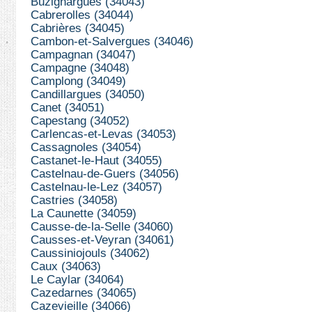
Buzignargues (34043)
Cabrerolles (34044)
Cabrières (34045)
Cambon-et-Salvergues (34046)
Campagnan (34047)
Campagne (34048)
Camplong (34049)
Candillargues (34050)
Canet (34051)
Capestang (34052)
Carlencas-et-Levas (34053)
Cassagnoles (34054)
Castanet-le-Haut (34055)
Castelnau-de-Guers (34056)
Castelnau-le-Lez (34057)
Castries (34058)
La Caunette (34059)
Causse-de-la-Selle (34060)
Causses-et-Veyran (34061)
Caussiniojouls (34062)
Caux (34063)
Le Caylar (34064)
Cazedarnes (34065)
Cazevieille (34066)