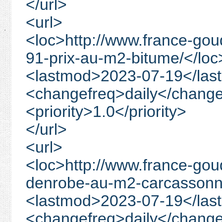
</url>
<url>
<loc>http://www.france-go
91-prix-au-m2-bitume/</loc
<lastmod>2023-07-19</las
<changefreq>daily</change
<priority>1.0</priority>
</url>
<url>
<loc>http://www.france-gou
denrobe-au-m2-carcassonn
<lastmod>2023-07-19</las
<changefreq>daily</change