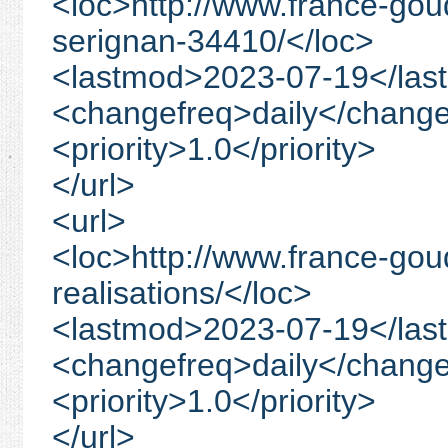
<loc>http://www.france-go
serignan-34410/</loc>
<lastmod>2023-07-19</las
<changefreq>daily</change
<priority>1.0</priority>
</url>
<url>
<loc>http://www.france-go
realisations/</loc>
<lastmod>2023-07-19</las
<changefreq>daily</change
<priority>1.0</priority>
</url>