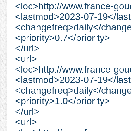
<loc>http://www.france-go
<lastmod>2023-07-19</las
<changefreq>daily</change
<priority>0.7</priority>
</url>
<url>
<loc>http://www.france-go
<lastmod>2023-07-19</las
<changefreq>daily</change
<priority>1.0</priority>
</url>
<url>