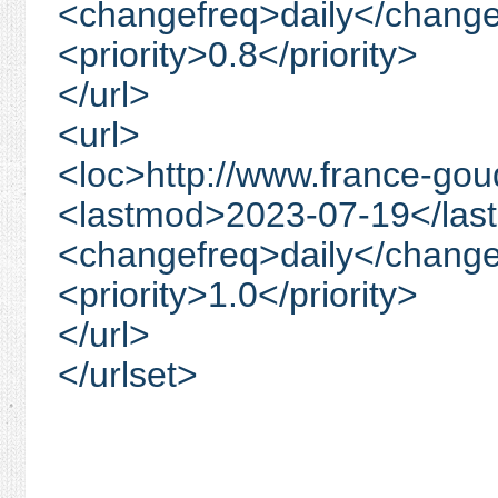
<changefreq>daily</change
<priority>0.8</priority>
</url>
<url>
<loc>http://www.france-go
<lastmod>2023-07-19</las
<changefreq>daily</change
<priority>1.0</priority>
</url>
</urlset>