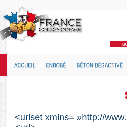
au
ACCUEIL
ENROBÉ
BÉTON DÉSACTIVÉ
<urlset xmlns= »http://ww