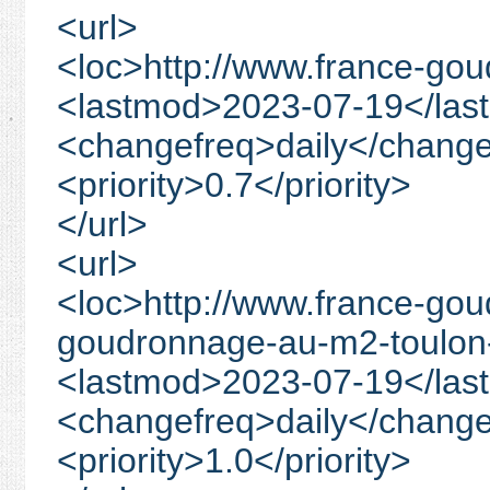
<url>
<loc>http://www.france-gou
<lastmod>2023-07-19</las
<changefreq>daily</change
<priority>0.7</priority>
</url>
<url>
<loc>http://www.france-gou
goudronnage-au-m2-toulon-
<lastmod>2023-07-19</las
<changefreq>daily</change
<priority>1.0</priority>