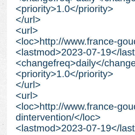
<priority>1.0</priority>
</url>
<url>
<loc>http://www.france-gou
<lastmod>2023-07-19</las
<changefreq>daily</change
<priority>1.0</priority>
</url>
<url>
<loc>http://www.france-go
dintervention/</loc>
<lastmod>2023-07-19</las