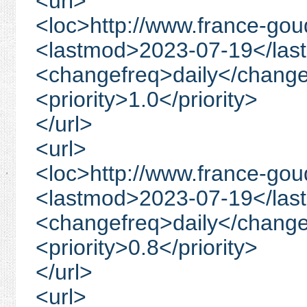
<url>
<loc>http://www.france-go
<lastmod>2023-07-19</las
<changefreq>daily</change
<priority>1.0</priority>
</url>
<url>
<loc>http://www.france-go
<lastmod>2023-07-19</las
<changefreq>daily</change
<priority>0.8</priority>
</url>
<url>